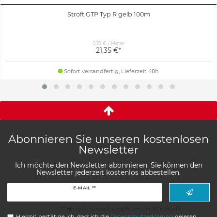
Stroft GTP Typ R gelb 100m
0,21 € / Meter
21,35 €*
Sofort versandfertig, Lieferzeit 48h
Abonnieren Sie unseren kostenlosen
Newsletter
Ich möchte den Newsletter abonnieren. Sie können den
Newsletter jederzeit kostenlos abbestellen.
Newsletter
E-MAIL **
Honig
** Hierbei handelt es sich um ein Pflichtfeld.
Hiermit bestätige ich, dass ich die
Daten­schutz­erklärung
gelesen