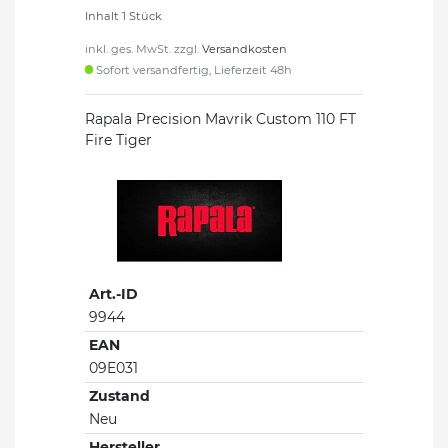
Inhalt
1
Stück
inkl. ges. MwSt. zzgl.
Versandkosten
Sofort versandfertig, Lieferzeit 48h
Rapala Precision Mavrik Custom 110 FT
Fire Tiger
Art.-ID
9944
EAN
09E031
Zustand
Neu
Hersteller