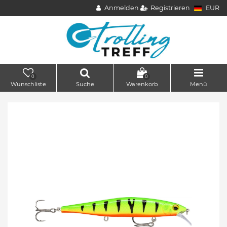
Anmelden
Registrieren
EUR
0
0
Wunschliste
Suche
Warenkorb
Menü