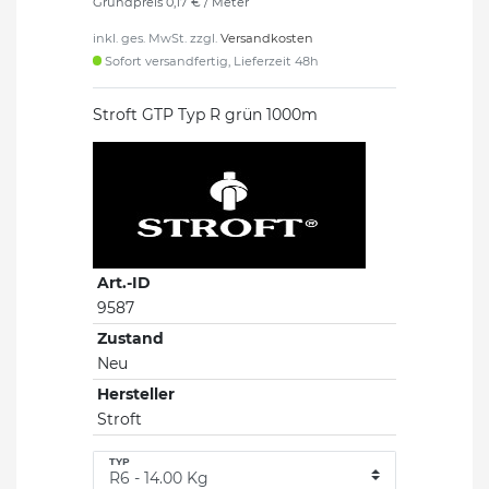
Grundpreis
0,17 € / Meter
inkl. ges. MwSt. zzgl.
Versandkosten
Sofort versandfertig, Lieferzeit 48h
Stroft GTP Typ R grün 1000m
Art.-ID
9587
Zustand
Neu
Hersteller
Stroft
TYP