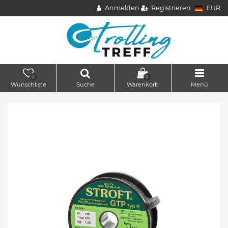
Anmelden
Registrieren
EUR
0
0
Wunschliste
Suche
Warenkorb
Menü