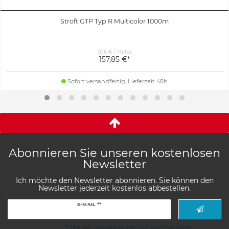
Stroft GTP Typ R Multicolor 1000m
0,16 € / Meter
157,85 €*
Sofort versandfertig, Lieferzeit 48h
Abonnieren Sie unseren kostenlosen
Newsletter
Ich möchte den Newsletter abonnieren. Sie können den
Newsletter jederzeit kostenlos abbestellen.
Newsletter
E-MAIL **
Honig
** Hierbei handelt es sich um ein Pflichtfeld.