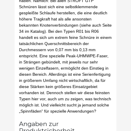
haben. Nämlich: Bei allen STROFT GTP
Schnüren lässt sich eine selbstklemmende
gespleißte Schlaufe herstellen, die eine deutlich
höhere Tragkraft hat als alle ansonsten
bekannten Knotenverbindungen (siehe auch Seite
34 im Katalog). Bei den Typen R01 bis R06
handelt es sich um extrem feine Schnüre in einem
tatsächlichen Querschnittsbereich der
Durchmessern von 0,07 mm bis 0,13 mm
entspricht. Eine spezielle Peak-UHMWPE-Faser,
in Strängen gebündelt, mit jeweils nur sehr
wenigen Einzelfasern, ermöglicht den Einstieg in
diesen Bereich. Allerdings ist eine Serienfertigung
in größerem Umfang nicht wirtschaftlich, da für
diese Stärken kein größeres Einsatzgebiet
vorhanden ist. Dennoch stellen wir diese feinsten
Typen hier vor, auch um zu zeigen, was technisch
möglich ist. Und vielleicht sucht ja jemand solche
„Spinnfäden“ für spezielle Anwendungen?
Angaben zur
Produktsicherheit