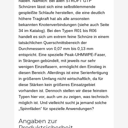
haben. Nämlich: Bei allen STROFT GTP
Schnüren lässt sich eine selbstklemmende
gespleißte Schlaufe herstellen, die eine deutlich
höhere Tragkraft hat als alle ansonsten
bekannten Knotenverbindungen (siehe auch Seite
34 im Katalog). Bei den Typen R01 bis R06
handelt es sich um extrem feine Schnüre in einem
tatsächlichen Querschnittsbereich der
Durchmessern von 0,07 mm bis 0,13 mm
entspricht. Eine spezielle Peak-UHMWPE-Faser,
in Strängen gebündelt, mit jeweils nur sehr
wenigen Einzelfasern, ermöglicht den Einstieg in
diesen Bereich. Allerdings ist eine Serienfertigung
in größerem Umfang nicht wirtschaftlich, da für
diese Stärken kein größeres Einsatzgebiet
vorhanden ist. Dennoch stellen wir diese feinsten
Typen hier vor, auch um zu zeigen, was technisch
möglich ist. Und vielleicht sucht ja jemand solche
„Spinnfäden“ für spezielle Anwendungen?
Angaben zur
Produktsicherheit