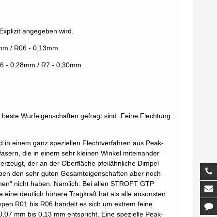
Explizit angegeben wird.
1mm / R06 - 0,13mm
R6 - 0,28mm / R7 - 0,30mm
m
d beste Wurfeigenschaften gefragt sind. Feine Flechtung
ird in einem ganz speziellen Flechtverfahren aus Peak-
sern, die in einem sehr kleinen Winkel miteinander
erzeugt, der an der Oberfläche pfeilähnliche Dimpel
T
 neben den sehr guten Gesamteigenschaften aber noch
enen“ nicht haben. Nämlich: Bei allen STROFT GTP
M
 eine deutlich höhere Tragkraft hat als alle ansonsten
ypen R01 bis R06 handelt es sich um extrem feine
K
,07 mm bis 0,13 mm entspricht. Eine spezielle Peak-