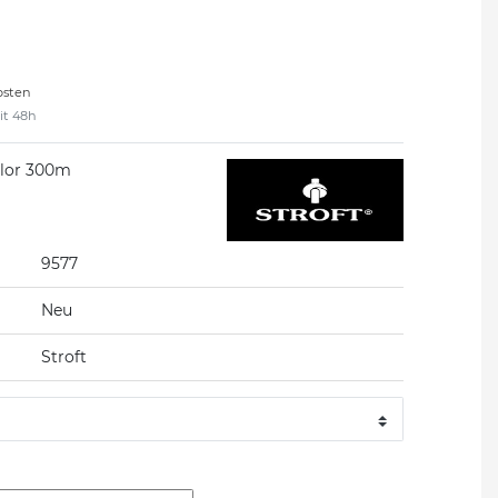
osten
eit 48h
olor 300m
9577
Neu
Stroft