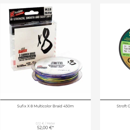
Sufix X 8 Multicolor Braid 450m
Stroft 
0,12 € / Meter
52,00 €*