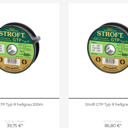
GTP Typ R hellgrau 200m
Stroft GTP Typ R hellg
0,20 € / Meter
0,17 € / Meter
39,75 €*
86,80 €*