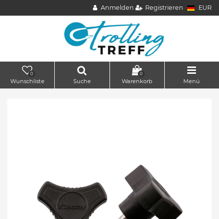
Anmelden
Registrieren
EUR
0
0
Wunschliste
Suche
Warenkorb
Menü