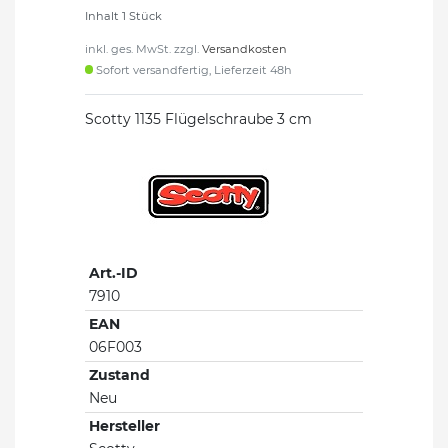
Inhalt
1
Stück
inkl. ges. MwSt. zzgl.
Versandkosten
Sofort versandfertig, Lieferzeit 48h
Scotty 1135 Flügelschraube 3 cm
Art.-ID
7910
EAN
06F003
Zustand
Neu
Hersteller