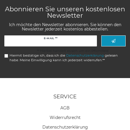
Abonnieren Sie unseren kostenlosen
Newsletter
Ich möchte den Newsletter abonnieren. Sie können den
Newsletter jederzeit kostenlos abbestellen.
Newsletter
E-MAIL **
Honig
** Hierbei handelt es sich um ein Pflichtfeld.
Hiermit bestätige ich, dass ich die
Daten­schutz­erklärung
gelesen
habe. Meine Einwilligung kann ich jederzeit widerrufen.**
SERVICE
AGB
Widerrufs­recht
Daten­schutz­erklärung