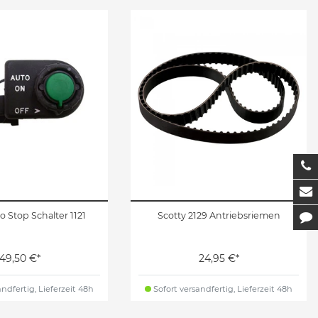
T
M
o Stop Schalter 1121
Scotty 2129 Antriebsriemen
K
49,50 €*
24,95 €*
ndfertig, Lieferzeit 48h
Sofort versandfertig, Lieferzeit 48h