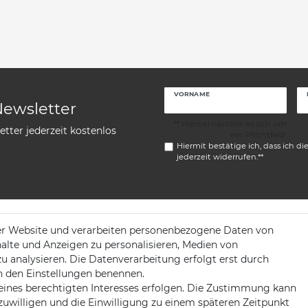
VORNAME
Newsletter
** Hierbei handelt es sich um
tter jederzeit kostenlos
ein Pflichtfeld.
Hiermit bestätige ich, dass ich di
jederzeit widerrufen.**
er Website und verarbeiten personenbezogene Daten von
KONTAKT
halte und Anzeigen zu personalisieren, Medien von
zu analysieren. Die Datenverarbeitung erfolgt erst durch
ng
 in den Einstellungen benennen.
Telefon:
+49 176 24909451
eines berechtigten Interesses erfolgen. Die Zustimmung kann
nzuwilligen und die Einwilligung zu einem späteren Zeitpunkt