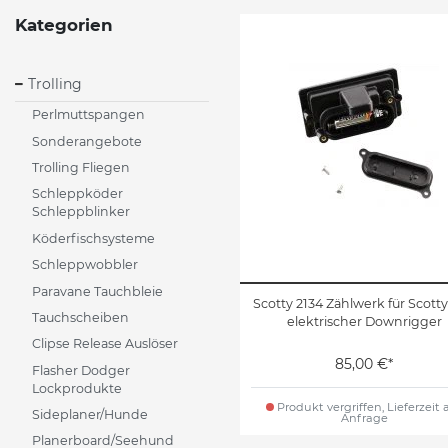
Kategorien
Trolling
Perlmuttspangen
Sonderangebote
Trolling Fliegen
Schleppköder
Schleppblinker
Köderfischsysteme
Schleppwobbler
Paravane Tauchbleie
Scotty 2134 Zählwerk für Scotty
Tauchscheiben
elektrischer Downrigger
Clipse Release Auslöser
85,00 €*
Flasher Dodger
Lockprodukte
Produkt vergriffen, Lieferzeit 
Sideplaner/Hunde
Anfrage
Planerboard/Seehund