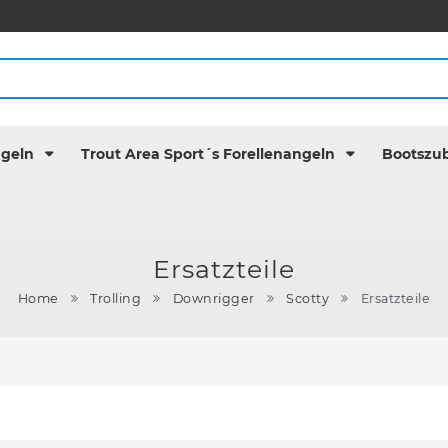
ngeln
Trout Area Sport´s Forellenangeln
Bootszu
Ersatzteile
Home
Trolling
Downrigger
Scotty
Ersatzteile