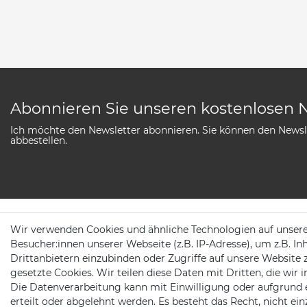
Abonnieren Sie unseren kostenlosen 
Ich möchte den Newsletter abonnieren. Sie können den Newsle
abbestellen.
Wir verwenden Cookies und ähnliche Technologien auf unser
SERVICE
Besucher:innen unserer Webseite (z.B. IP-Adresse), um z.B. In
Drittanbietern einzubinden oder Zugriffe auf unsere Website 
AGB
Newsletter Anmeldu
gesetzte Cookies. Wir teilen diese Daten mit Dritten, die wir
Die Datenverarbeitung kann mit Einwilligung oder aufgrund 
Widerrufs­recht
Zahlung & Versand
erteilt oder abgelehnt werden. Es besteht das Recht, nicht ei