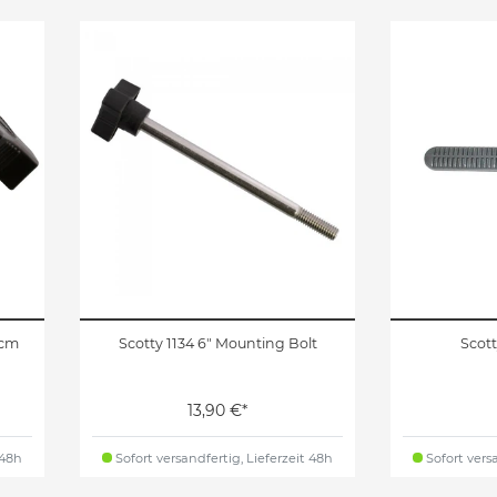
 cm
Scotty 1134 6" Mounting Bolt
Scot
13,90 €*
 48h
Sofort versandfertig, Lieferzeit 48h
Sofort versa