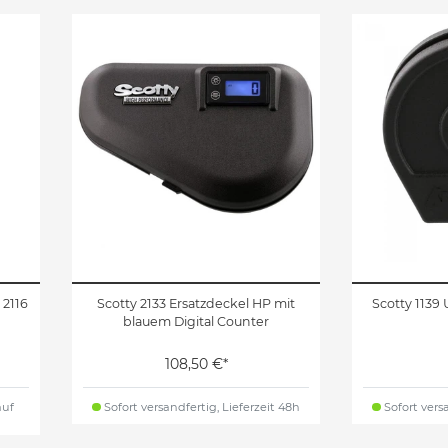
 2116
Scotty 2133 Ersatzdeckel HP mit
Scotty 1139
blauem Digital Counter
108,50 €*
auf
Sofort versandfertig, Lieferzeit 48h
Sofort versa