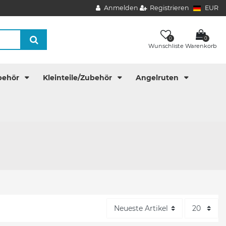
Anmelden
Registrieren
EUR
0
0
Wunschliste
Warenkorb
behör
Kleinteile/Zubehör
Angelruten