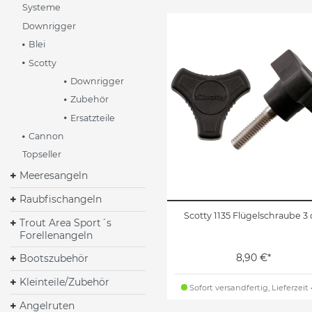
Systeme
Downrigger
Blei
Scotty
Downrigger
Zubehör
Ersatzteile
Cannon
Topseller
Meeresangeln
Raubfischangeln
Scotty 1135 Flügelschraube 3
Trout Area Sport´s
Forellenangeln
8,90 €*
Bootszubehör
Kleinteile/Zubehör
Sofort versandfertig, Lieferzeit
Angelruten