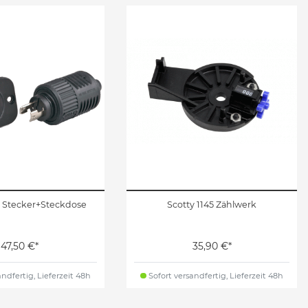
5 Stecker+Steckdose
Scotty 1145 Zählwerk
47,50 €*
35,90 €*
ndfertig, Lieferzeit 48h
Sofort versandfertig, Lieferzeit 48h