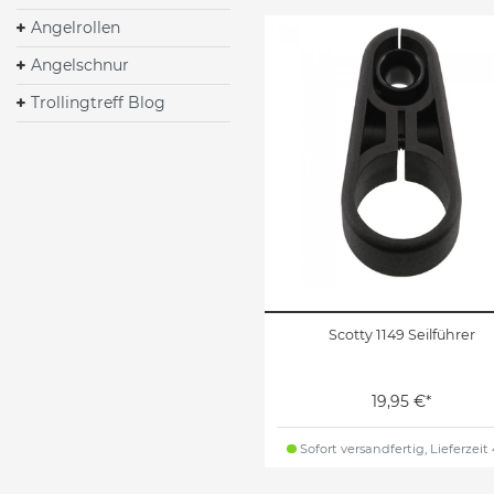
Angelrollen
Angelschnur
Trollingtreff Blog
Scotty 1149 Seilführer
19,95 €*
Sofort versandfertig, Lieferzeit