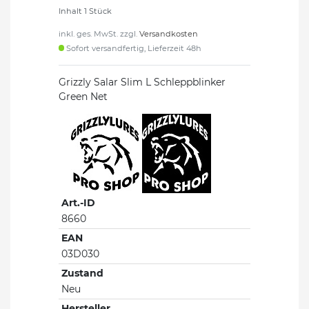
Inhalt
1
Stück
inkl. ges. MwSt. zzgl.
Versandkosten
Sofort versandfertig, Lieferzeit 48h
Grizzly Salar Slim L Schleppblinker
Green Net
Art.-ID
8660
EAN
03D030
Zustand
Neu
Hersteller