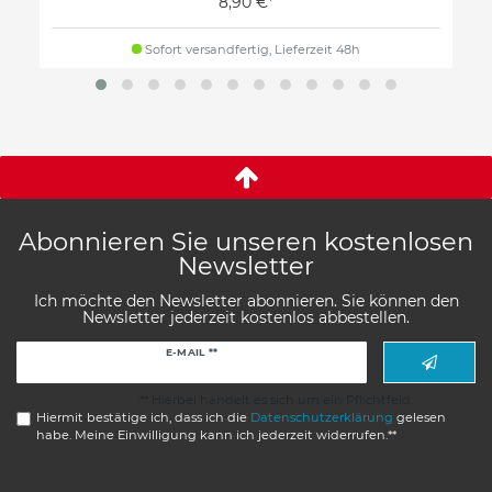
8,90 €*
Sofort versandfertig, Lieferzeit 48h
Abonnieren Sie unseren kostenlosen
Newsletter
Ich möchte den Newsletter abonnieren. Sie können den
Newsletter jederzeit kostenlos abbestellen.
Newsletter
E-MAIL **
Honig
** Hierbei handelt es sich um ein Pflichtfeld.
Hiermit bestätige ich, dass ich die
Daten­schutz­erklärung
gelesen
habe. Meine Einwilligung kann ich jederzeit widerrufen.**