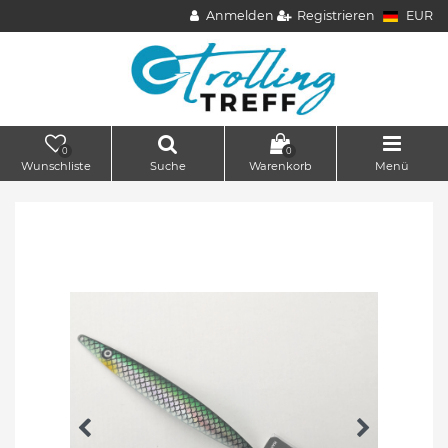
Anmelden
Registrieren
EUR
0
0
Wunschliste
Suche
Warenkorb
Menü