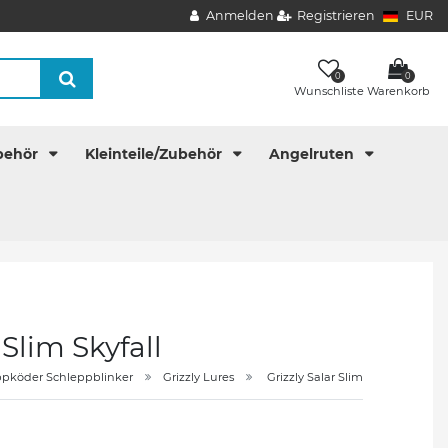
Anmelden
Registrieren
EUR
0
0
Wunschliste
Warenkorb
behör
Kleinteile/Zubehör
Angelruten
 Slim Skyfall
ppköder Schleppblinker
Grizzly Lures
Grizzly Salar Slim