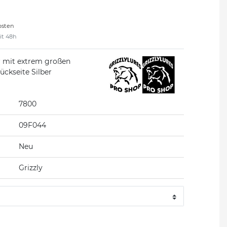
osten
eit 48h
er mit extrem großen
ückseite Silber
7800
09F044
Neu
Grizzly