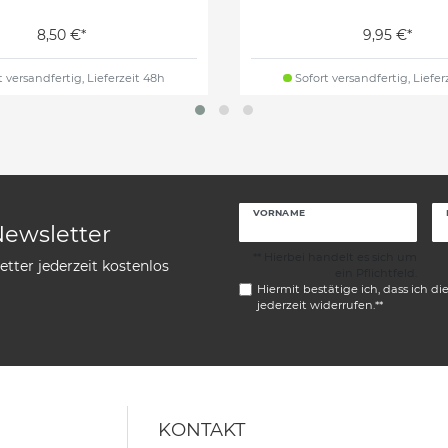
8,50 €*
9,95 €*
 versandfertig, Lieferzeit 48h
Sofort versandfertig, Liefer
VORNAME
Newsletter
** Hierbei handelt es sich um
tter jederzeit kostenlos
ein Pflichtfeld.
Hiermit bestätige ich, dass ich di
jederzeit widerrufen.**
KONTAKT