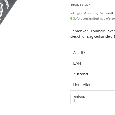
Inhalt
1
Stück
inkl. ges. MwSt. zzgl.
Versandk
Sofort versandfertig, Lieferz
Schlanker Trollingblink
Geschwindigkeitsindex,R
Art.-ID
EAN
Zustand
Hersteller
GRÖSSE