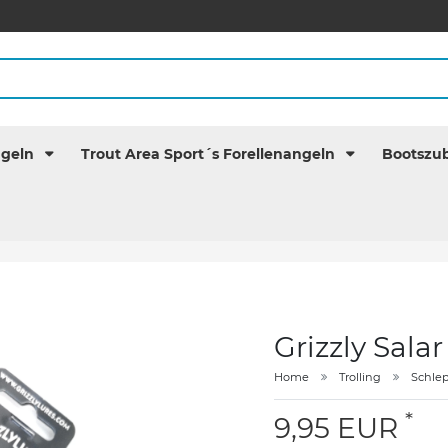
ngeln
Trout Area Sport´s Forellenangeln
Bootszu
Grizzly Salar
Home
Trolling
Schle
*
9,95 EUR