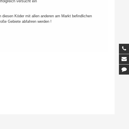
folgreich versucht ein
n diesen Köder mit allen anderen am Markt befindlichen
roße Gebiete abfahren werden !
T
M
K