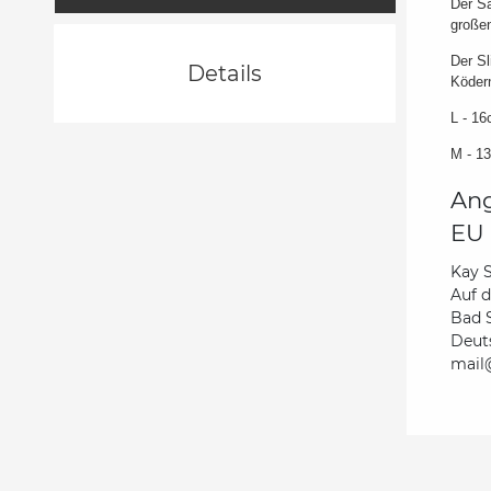
Der Sa
große
Der Sl
Details
Ködern
L - 16
M - 1
Ang
EU 
Kay 
Auf 
Bad 
Deut
mail@