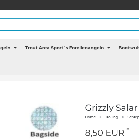
ngeln
Trout Area Sport´s Forellenangeln
Bootszu
Grizzly Salar
Home
Trolling
Schle
*
8,50 EUR