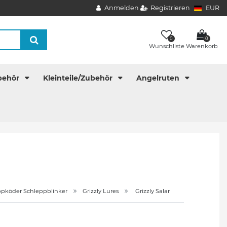
Anmelden
Registrieren
EUR
0
0
Wunschliste
Warenkorb
behör
Kleinteile/Zubehör
Angelruten
ppköder Schleppblinker
Grizzly Lures
Grizzly Salar