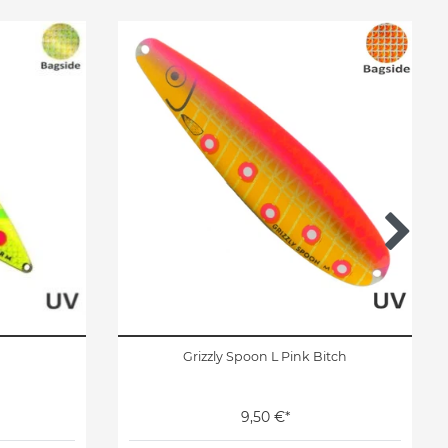
Grizzly Spoon L Pink Bitch
9,50 €*