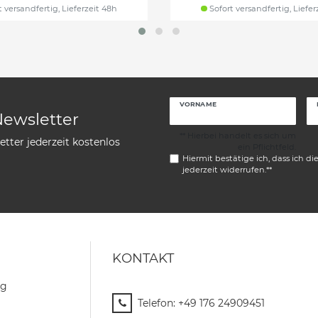
 versandfertig, Lieferzeit 48h
Sofort versandfertig, Liefer
VORNAME
Newsletter
** Hierbei handelt es sich um
tter jederzeit kostenlos
ein Pflichtfeld.
Hiermit bestätige ich, dass ich di
jederzeit widerrufen.**
KONTAKT
ng
Telefon:
+49 176 24909451