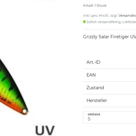
Inhalt
1
Stück
inkl. ges. MwSt. zzgl.
Versandk
Sofort versandfertig, Lieferz
Grizzly Salar Firetiger U
Art.-ID
EAN
Zustand
Hersteller
GRÖSSE