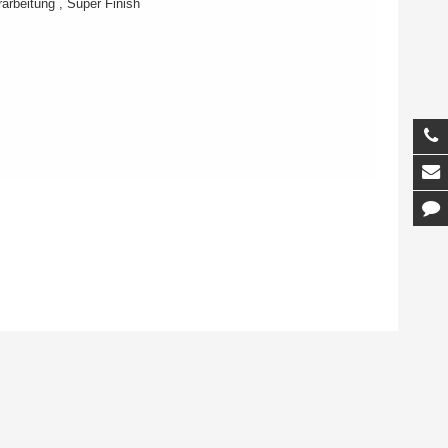
arbeitung , Super Finish
T
M
K