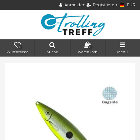
Anmelden
Registrieren
EUR
0
0
Wunschliste
Suche
Warenkorb
Menü