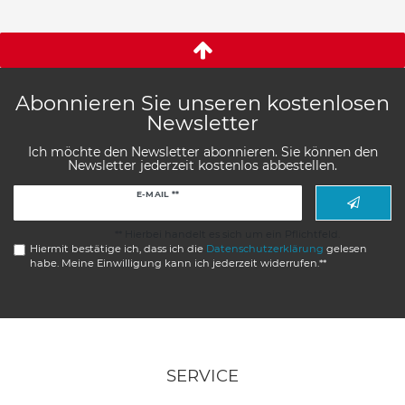
Abonnieren Sie unseren kostenlosen
Newsletter
Ich möchte den Newsletter abonnieren. Sie können den
Newsletter jederzeit kostenlos abbestellen.
Newsletter
E-MAIL **
Honig
** Hierbei handelt es sich um ein Pflichtfeld.
Hiermit bestätige ich, dass ich die
Daten­schutz­erklärung
gelesen
habe. Meine Einwilligung kann ich jederzeit widerrufen.**
SERVICE