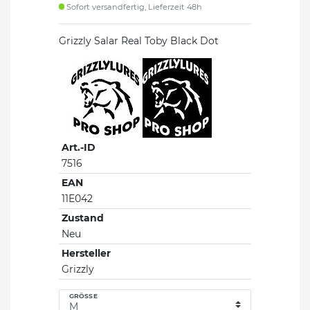
Sofort versandfertig, Lieferzeit 48h
Grizzly Salar Real Toby Black Dot
Art.-ID
7516
EAN
11E042
Zustand
Neu
Hersteller
Grizzly
GRÖSSE