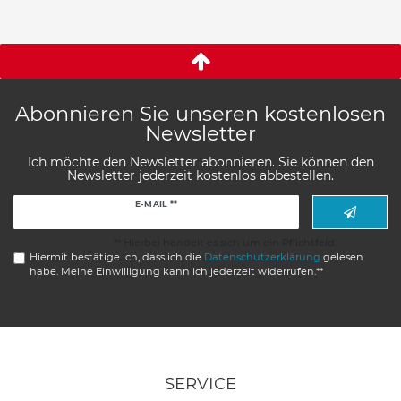
Abonnieren Sie unseren kostenlosen
Newsletter
Ich möchte den Newsletter abonnieren. Sie können den
Newsletter jederzeit kostenlos abbestellen.
Newsletter
E-MAIL **
Honig
** Hierbei handelt es sich um ein Pflichtfeld.
Hiermit bestätige ich, dass ich die
Daten­schutz­erklärung
gelesen
habe. Meine Einwilligung kann ich jederzeit widerrufen.**
SERVICE