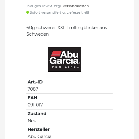
inkl. ges. MwSt. zzgl.
Versandkosten
Sofort versandfertig, Lieferzeit 48h
60g schwerer XXL Trollingblinker aus
Schweden
Art.-ID
7087
EAN
09F017
Zustand
Neu
Hersteller
Abu Garcia