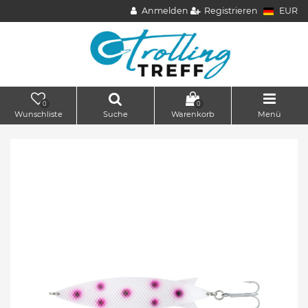
Anmelden
Registrieren
EUR
0
0
Wunschliste
Suche
Warenkorb
Menü