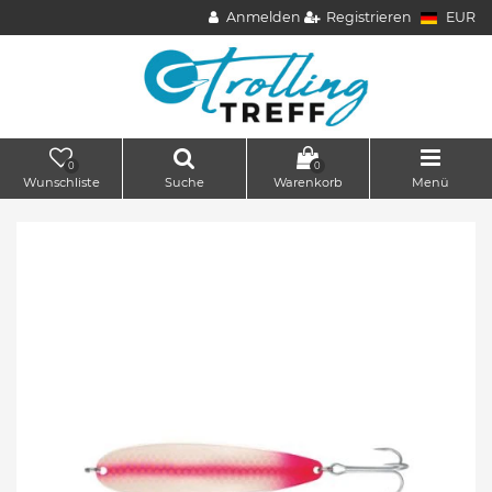
Anmelden
Registrieren
EUR
0
0
Wunschliste
Suche
Warenkorb
Menü