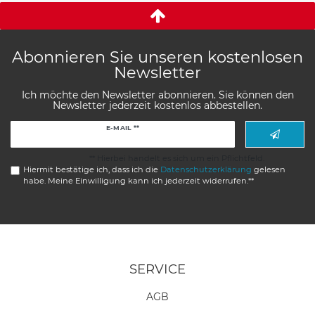
Abonnieren Sie unseren kostenlosen
Newsletter
Ich möchte den Newsletter abonnieren. Sie können den
Newsletter jederzeit kostenlos abbestellen.
Newsletter
E-MAIL **
Honig
** Hierbei handelt es sich um ein Pflichtfeld.
Hiermit bestätige ich, dass ich die
Daten­schutz­erklärung
gelesen
habe. Meine Einwilligung kann ich jederzeit widerrufen.**
SERVICE
AGB