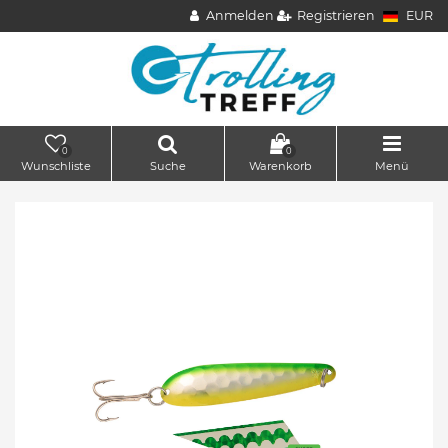
Anmelden
Registrieren
EUR
0
0
Wunschliste
Suche
Warenkorb
Menü