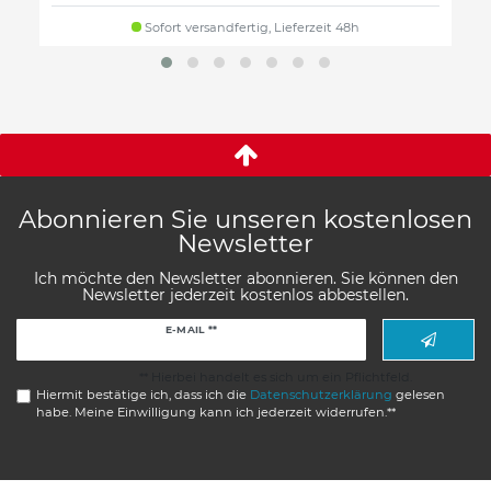
Sofort versandfertig, Lieferzeit 48h
Abonnieren Sie unseren kostenlosen
Newsletter
Ich möchte den Newsletter abonnieren. Sie können den
Newsletter jederzeit kostenlos abbestellen.
Newsletter
E-MAIL **
Honig
** Hierbei handelt es sich um ein Pflichtfeld.
Hiermit bestätige ich, dass ich die
Daten­schutz­erklärung
gelesen
habe. Meine Einwilligung kann ich jederzeit widerrufen.**