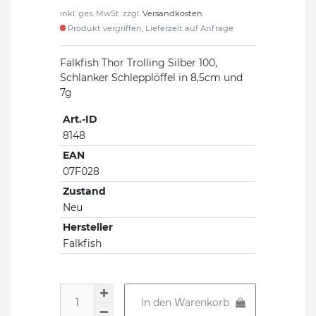
inkl. ges. MwSt. zzgl.
Versandkosten
Produkt vergriffen, Lieferzeit auf Anfrage
Falkfish Thor Trolling Silber 100,
Schlanker Schlepplöffel in 8,5cm und
7g
Art.-ID
8148
EAN
07F028
Zustand
Neu
Hersteller
Falkfish
In den Warenkorb