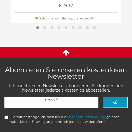
6,29 €*
Sofort versandfertig, Lieferzeit 48h
Abonnieren Sie unseren kostenlosen
Newsletter
Ich möchte den Newsletter abonnieren. Sie können den
Newsletter jederzeit kostenlos abbestellen.
Newsletter
E-MAIL **
Honig
** Hierbei handelt es sich um ein Pflichtfeld.
Hiermit bestätige ich, dass ich die
Daten­schutz­erklärung
gelesen
habe. Meine Einwilligung kann ich jederzeit widerrufen.**