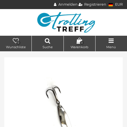
Anmelden
Registrieren
EUR
0
0
Wunschliste
Suche
Warenkorb
Menü