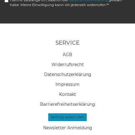
Hiermit bestätige ich, dass ich die
Daten­schutz­erklärung
gelesen
habe. Meine Einwilligung kann ich jederzeit widerrufen.**
SERVICE
AGB
Widerrufs­recht
Daten­schutz­erklärung
Impressum
Kontakt
Barrierefreiheitserklärung
Vertrag widerrufen
Newsletter Anmeldung