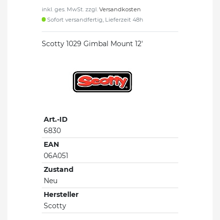
inkl. ges. MwSt. zzgl.
Versandkosten
Sofort versandfertig, Lieferzeit 48h
Scotty 1029 Gimbal Mount 12'
Art.-ID
6830
EAN
06A051
Zustand
Neu
Hersteller
Scotty