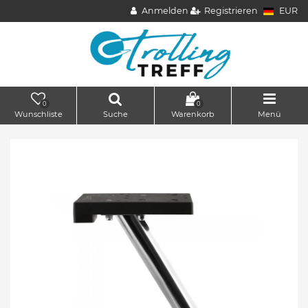
Anmelden
Registrieren
EUR
0
0
Wunschliste
Suche
Warenkorb
Menü