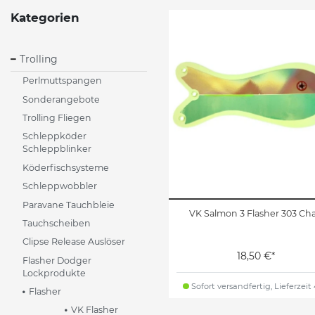
Kategorien
Trolling
Perlmuttspangen
Sonderangebote
Trolling Fliegen
Schleppköder
Schleppblinker
Köderfischsysteme
Schleppwobbler
Paravane Tauchbleie
VK Salmon 3 Flasher 303 Cha
Tauchscheiben
Clipse Release Auslöser
18,50 €*
Flasher Dodger
Lockprodukte
Sofort versandfertig, Lieferzeit
Flasher
VK Flasher