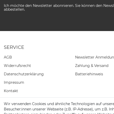
Ich möchte den Newsletter abonnieren. Sie können den Newsle
abbestellen.
SERVICE
AGB
Newsletter Anmeldu
Widerrufs­recht
Zahlung & Versand
Daten­schutz­erklärung
Batteriehinweis
Impressum
Kontakt
Barrierefreiheitserklärung
Wir verwenden Cookies und ähnliche Technologien auf unser
Besucher:innen unserer Webseite (z.B. IP-Adresse), um z.B. In
Vertrag widerrufen