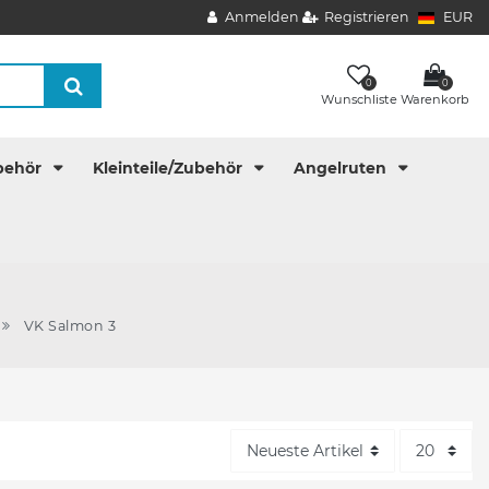
Anmelden
Registrieren
EUR
0
0
Wunschliste
Warenkorb
behör
Kleinteile/Zubehör
Angelruten
VK Salmon 3