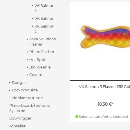
VK Salmon
3
VK Salmon
VK Salmon
2
Mika Solutions
Flasher
Rhino Flasher
Hot Spot
Big Weenie
Coyote
Dodger
VK Salmon 3 Flasher 252 Go
Lockprodukte
Sideplaner/Hunde
18,50 €*
Planerboard/Seehund
Systeme
Sofort versandfertig, Lieferzeit
Downrigger
Topseller