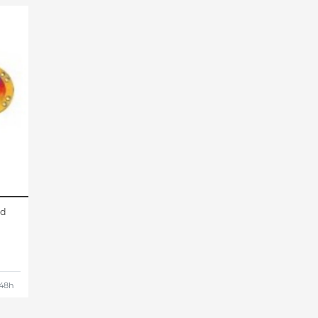
ld
 48h