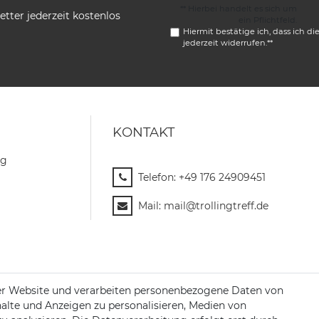
** Hierbei handelt es sich um
tter jederzeit kostenlos
ein Pflichtfeld.
Hiermit bestätige ich, dass ich di
jederzeit widerrufen.**
KONTAKT
ng
Telefon:
+49 176 24909451
Mail:
mail@trollingtreff.de
er Website und verarbeiten personenbezogene Daten von
halte und Anzeigen zu personalisieren, Medien von