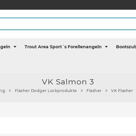
ngeln
Trout Area Sport´s Forellenangeln
Bootszu
VK Salmon 3
ing
Flasher Dodger Lockprodukte
Flasher
VK Flasher