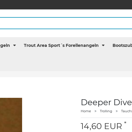
ngeln
Trout Area Sport´s Forellenangeln
Bootszu
Deeper Dive
Home
Trolling
Tauch
*
14,60 EUR