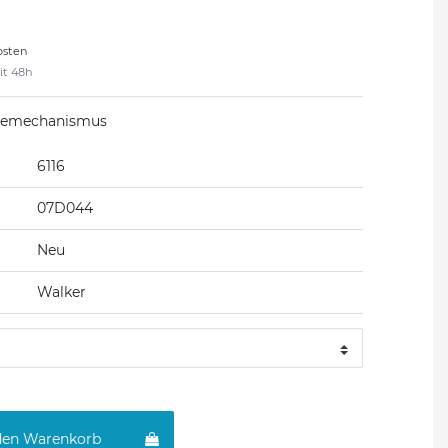
osten
eit 48h
ösemechanismus
6116
07D044
Neu
Walker
den Warenkorb