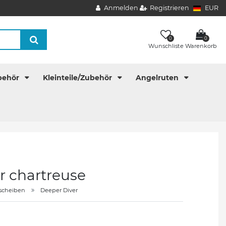
Anmelden
Registrieren
EUR
0
0
Wunschliste
Warenkorb
behör
Kleinteile/Zubehör
Angelruten
r chartreuse
scheiben
Deeper Diver