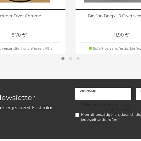
eeper Diver Chrome
Big Jon Deep `R Diver schw
8,70 €*
11,90 €*
 versandfertig, Lieferzeit 48h
Sofort versandfertig, Liefer
VORNAME
Newsletter
** Hierbei handelt es sich um
tter jederzeit kostenlos
ein Pflichtfeld.
Hiermit bestätige ich, dass ich di
jederzeit widerrufen.**