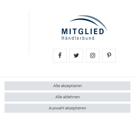
Trollingtreff auf Faceboo
Trollingtreff auf Twi
Trollingtreff a
Trollingt
Alle akzeptieren
Alle ablehnen
Auswahl akzeptieren