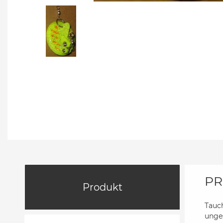
PR
Produkt
Tauch
unges