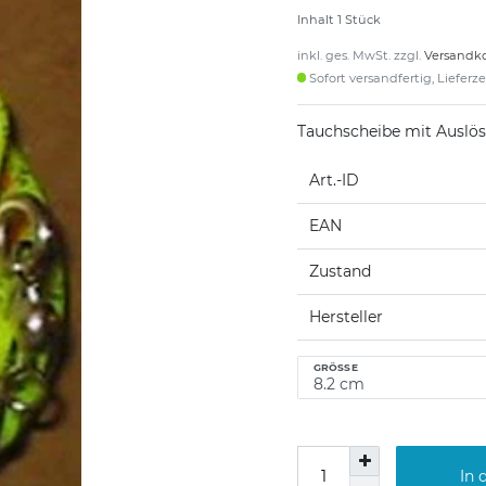
Inhalt
1
Stück
inkl. ges. MwSt. zzgl.
Versandk
Sofort versandfertig, Lieferz
Tauchscheibe mit Ausl
Art.-ID
EAN
Zustand
Hersteller
GRÖSSE
In 