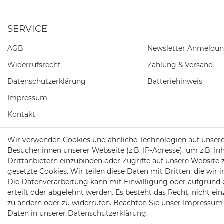
SERVICE
AGB
Newsletter Anmeldu
Widerrufs­recht
Zahlung & Versand
Daten­schutz­erklärung
Batteriehinweis
Impressum
Kontakt
Barrierefreiheitserklärung
Wir verwenden Cookies und ähnliche Technologien auf unser
Besucher:innen unserer Webseite (z.B. IP-Adresse), um z.B. In
Vertrag widerrufen
Drittanbietern einzubinden oder Zugriffe auf unsere Website 
gesetzte Cookies. Wir teilen diese Daten mit Dritten, die wir
Die Datenverarbeitung kann mit Einwilligung oder aufgrund 
erteilt oder abgelehnt werden. Es besteht das Recht, nicht ei
zu ändern oder zu widerrufen. Beachten Sie unser
Impressum
2026 Trollingtreff
| copyright & design by mediaria®
*Alle Preise inkl. MwSt., zzgl. Versandkosten
Daten in unserer
Daten­schutz­erklärung
.