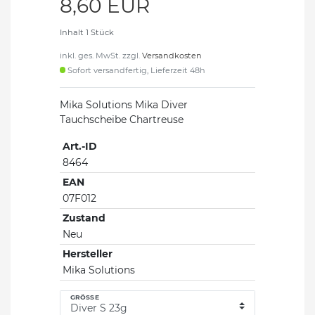
8,60 EUR
Inhalt
1
Stück
inkl. ges. MwSt. zzgl.
Versandkosten
Sofort versandfertig, Lieferzeit 48h
Mika Solutions Mika Diver
Tauchscheibe Chartreuse
Art.-ID
8464
EAN
07F012
Zustand
Neu
Hersteller
Mika Solutions
GRÖSSE