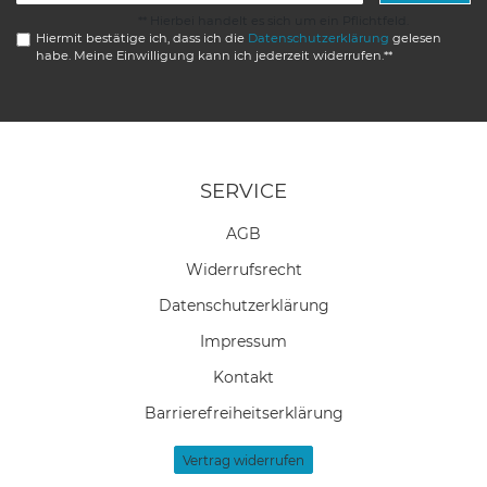
** Hierbei handelt es sich um ein Pflichtfeld.
Hiermit bestätige ich, dass ich die
Daten­schutz­erklärung
gelesen
habe. Meine Einwilligung kann ich jederzeit widerrufen.**
SERVICE
AGB
Widerrufs­recht
Daten­schutz­erklärung
Impressum
Kontakt
Barrierefreiheitserklärung
Vertrag widerrufen