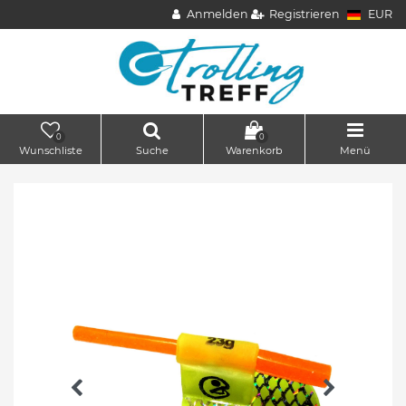
Anmelden
Registrieren
EUR
0
0
Wunschliste
Suche
Warenkorb
Menü