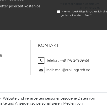
** Hierbei handelt es sich um
tter jederzeit kostenlos
ein Pflichtfeld.
Hiermit bestätige ich, dass ich di
jederzeit widerrufen.**
KONTAKT
ng
Telefon:
+49 176 24909451
Mail:
mail@trollingtreff.de
er Website und verarbeiten personenbezogene Daten von
halte und Anzeigen zu personalisieren, Medien von