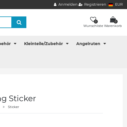
Anmelden
Registrieren
EUR
0
0
Wunschliste
Warenkorb
behör
Kleinteile/Zubehör
Angelruten
ng Sticker
Sticker