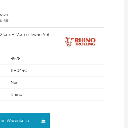
osten
eit 48h
: 21cm H: 7cm schwarz/rot
8978
11B044C
Neu
Rhino
den Warenkorb