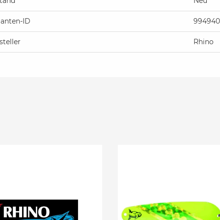
tand
Neu
ianten-ID
994940
steller
Rhino