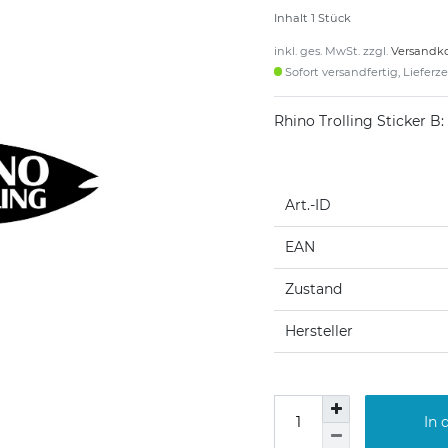
Inhalt
1
Stück
inkl. ges. MwSt. zzgl.
Versandk
Sofort versandfertig, Lieferz
Rhino Trolling Sticker B
Art.-ID
EAN
Zustand
Hersteller
In 