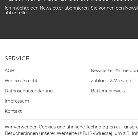
Ich möchte den Newsletter abonnieren. Sie können den Newsle
abbestellen.
SERVICE
AGB
Newsletter Anmeldu
Widerrufs­recht
Zahlung & Versand
Daten­schutz­erklärung
Batteriehinweis
Impressum
Kontakt
Barrierefreiheitserklärung
Wir verwenden Cookies und ähnliche Technologien auf unser
Besucher:innen unserer Webseite (z.B. IP-Adresse), um z.B. In
Vertrag widerrufen