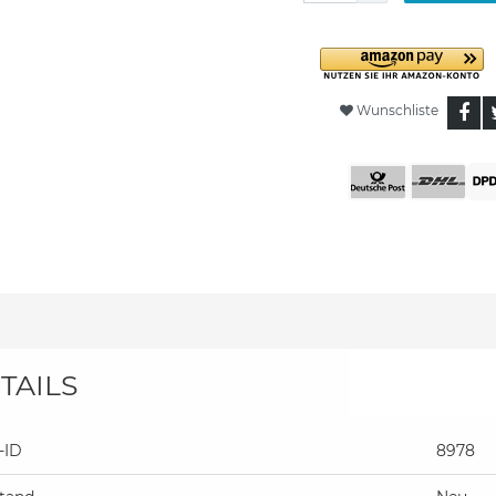
Wunschliste
TAILS
.-ID
8978