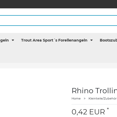
ngeln
Trout Area Sport´s Forellenangeln
Bootszu
Rhino Trolli
Home
Kleinteile/Zubehör
*
0,42 EUR