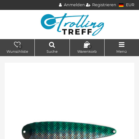
Anmelden
Registrieren
EUR
0
0
Wunschliste
Suche
Warenkorb
Menü