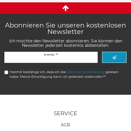
Abonnieren Sie unseren kostenlosen
Newsletter
Ich möchte den Newsletter abonnieren. Sie können den
Newsletter jederzeit kostenlos abbestellen.
Newsletter
E-MAIL **
Honig
** Hierbei handelt es sich um ein Pflichtfeld.
Hiermit bestätige ich, dass ich die
Daten­schutz­erklärung
gelesen
habe. Meine Einwilligung kann ich jederzeit widerrufen.**
SERVICE
AGB