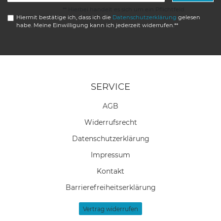
** Hierbei handelt es sich um ein Pflichtfeld.
Hiermit bestätige ich, dass ich die
Daten­schutz­erklärung
gelesen
habe. Meine Einwilligung kann ich jederzeit widerrufen.**
SERVICE
AGB
Widerrufs­recht
Daten­schutz­erklärung
Impressum
Kontakt
Barrierefreiheitserklärung
Vertrag widerrufen