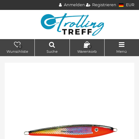
Anmelden
Registrieren
EUR
0
0
Wunschliste
Suche
Warenkorb
Menü