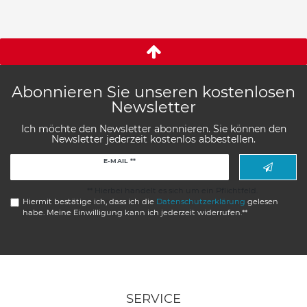
Abonnieren Sie unseren kostenlosen
Newsletter
Ich möchte den Newsletter abonnieren. Sie können den
Newsletter jederzeit kostenlos abbestellen.
Newsletter
E-MAIL **
Honig
** Hierbei handelt es sich um ein Pflichtfeld.
Hiermit bestätige ich, dass ich die
Daten­schutz­erklärung
gelesen
habe. Meine Einwilligung kann ich jederzeit widerrufen.**
SERVICE