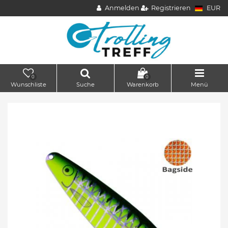
Anmelden
Registrieren
EUR
0
0
Wunschliste
Suche
Warenkorb
Menü