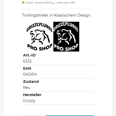
Sofort versandfertig, Lieferzeit 48h
Trollingblinker in Klassischem Design
Art.-ID
6232
EAN
04D014
Zustand
Neu
Hersteller
Grizzly