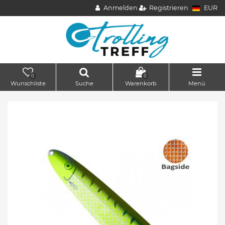
Anmelden
Registrieren
EUR
0
0
Wunschliste
Suche
Warenkorb
Menü