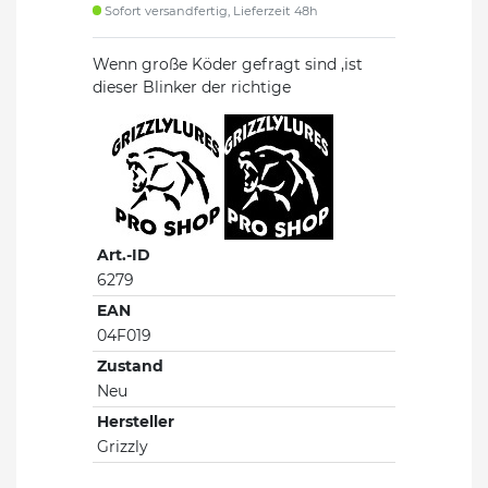
Sofort versandfertig, Lieferzeit 48h
Wenn große Köder gefragt sind ,ist
dieser Blinker der richtige
Art.-ID
6279
EAN
04F019
Zustand
Neu
Hersteller
Grizzly