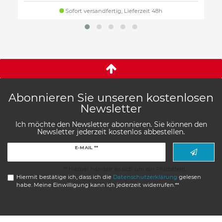
Sofort versandfertig, Lieferzeit 48h
Abonnieren Sie unseren kostenlosen
Newsletter
Ich möchte den Newsletter abonnieren. Sie können den
Newsletter jederzeit kostenlos abbestellen.
Newsletter
E-MAIL **
Honig
** Hierbei handelt es sich um ein Pflichtfeld.
Hiermit bestätige ich, dass ich die
Daten­schutz­erklärung
gelesen
habe. Meine Einwilligung kann ich jederzeit widerrufen.**