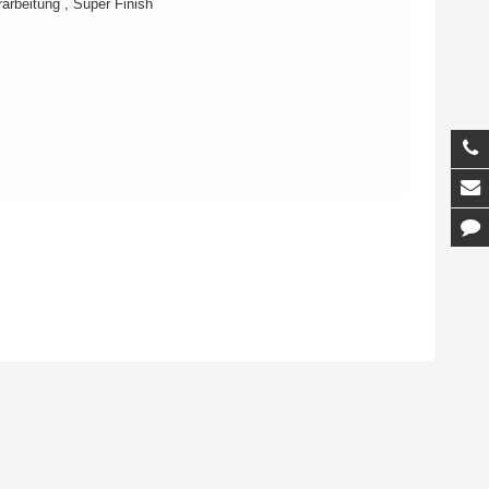
arbeitung , Super Finish
T
M
K