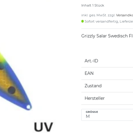
Inhalt
1
Stück
inkl. ges. MwSt. zzgl.
Versandk
Sofort versandfertig, Lieferz
Grizzly Salar Swedisch F
Art.-ID
EAN
Zustand
Hersteller
GRÖSSE