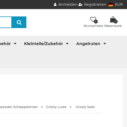
Anmelden
Registrieren
EUR
0
0
Wunschliste
Warenkorb
behör
Kleinteile/Zubehör
Angelruten
ppköder Schleppblinker
Grizzly Lures
Grizzly Salar