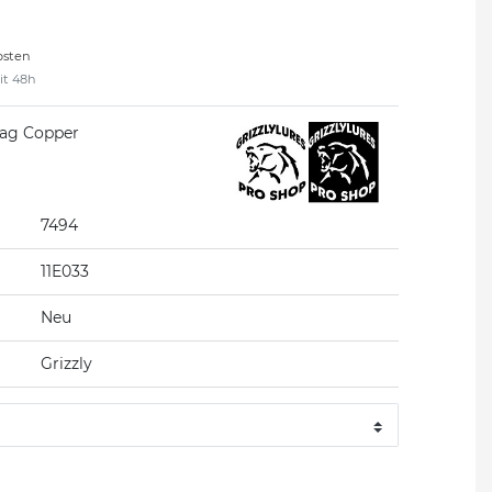
osten
eit 48h
lag Copper
7494
11E033
Neu
Grizzly