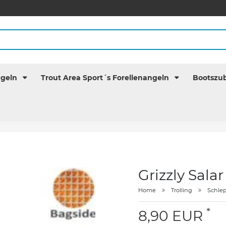
ngeln
Trout Area Sport´s Forellenangeln
Bootszu
Grizzly Salar
Home
Trolling
Schle
*
8,90 EUR