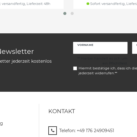
 versandfertig, Lieferzeit 48h
Sofort versandfertig, Liefer
VORNAME
Newsletter
** Hierbei handelt es sich um
tter jederzeit kostenlos
ein Pflichtfeld.
Hiermit bestätige ich, dass ich di
jederzeit widerrufen.**
KONTAKT
ng
Telefon:
+49 176 24909451