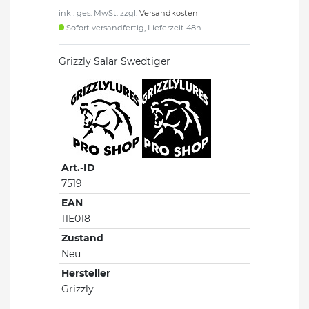
inkl. ges. MwSt. zzgl.
Versandkosten
Sofort versandfertig, Lieferzeit 48h
Grizzly Salar Swedtiger
Art.-ID
7519
EAN
11E018
Zustand
Neu
Hersteller
Grizzly