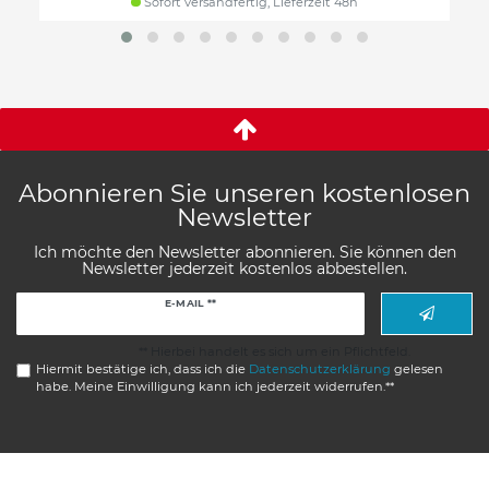
Sofort versandfertig, Lieferzeit 48h
Abonnieren Sie unseren kostenlosen
Newsletter
Ich möchte den Newsletter abonnieren. Sie können den
Newsletter jederzeit kostenlos abbestellen.
Newsletter
E-MAIL **
Honig
** Hierbei handelt es sich um ein Pflichtfeld.
Hiermit bestätige ich, dass ich die
Daten­schutz­erklärung
gelesen
habe. Meine Einwilligung kann ich jederzeit widerrufen.**