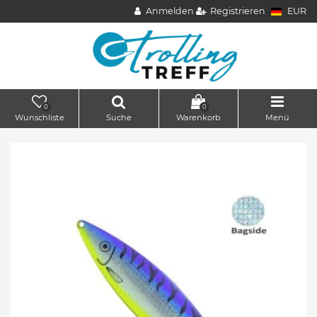
Anmelden
Registrieren
EUR
0
0
Wunschliste
Suche
Warenkorb
Menü