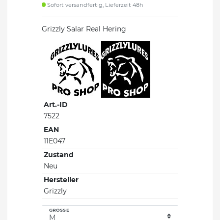
Sofort versandfertig, Lieferzeit 48h
Grizzly Salar Real Hering
Art.-ID
7522
EAN
11E047
Zustand
Neu
Hersteller
Grizzly
GRÖSSE