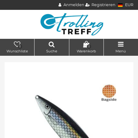
Anmelden
Registrieren
EUR
0
0
Wunschliste
Suche
Warenkorb
Menü