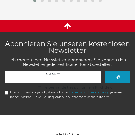
Abonnieren Sie unseren kostenlosen
Newsletter
Ich möchte den Newsletter abonnieren. Sie können den
Newsletter jederzeit kostenlos abbestellen.
Newsletter
E-MAIL **
Honig
** Hierbei handelt es sich um ein Pflichtfeld.
Hiermit bestätige ich, dass ich die
Daten­schutz­erklärung
gelesen
habe. Meine Einwilligung kann ich jederzeit widerrufen.**
SERVICE