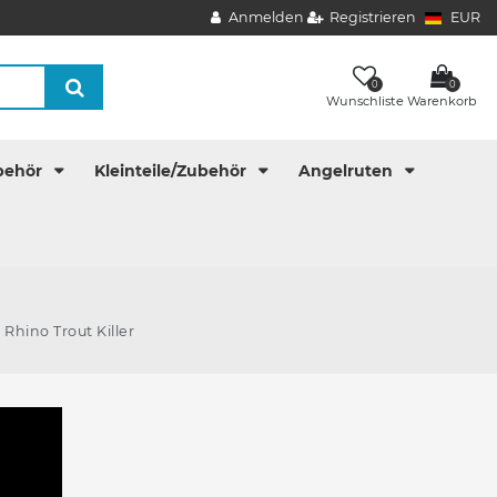
Anmelden
Registrieren
EUR
0
0
Wunschliste
Warenkorb
behör
Kleinteile/Zubehör
Angelruten
Rhino Trout Killer