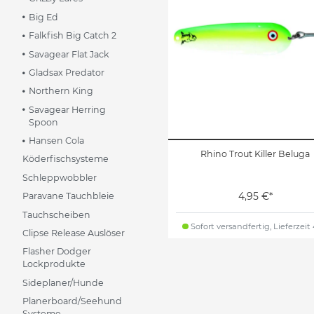
Big Ed
Falkfish Big Catch 2
Savagear Flat Jack
Gladsax Predator
Northern King
Savagear Herring
Spoon
Hansen Cola
Rhino Trout Killer Beluga
Köderfischsysteme
Schleppwobbler
4,95 €*
Paravane Tauchbleie
Tauchscheiben
Sofort versandfertig, Lieferzeit
Clipse Release Auslöser
Flasher Dodger
Lockprodukte
Sideplaner/Hunde
Planerboard/Seehund
Systeme