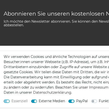
Abonnieren Sie unseren kostenlosen 
Ich möchte den Newsletter abonnieren. Sie können den Newsle
abbestellen.
Wir verwenden Cookies und ähnliche Technologien auf unser
SERVICE
Besucher:innen unserer Webseite (z.B. IP-Adresse), um z.B. In
Drittanbietern einzubinden oder Zugriffe auf unsere Website 
AGB
Newsletter Anmeldu
gesetzte Cookies. Wir teilen diese Daten mit Dritten, die wir
Die Datenverarbeitung kann mit Einwilligung oder aufgrund 
Widerrufs­recht
Zahlung & Versand
erteilt oder abgelehnt werden. Es besteht das Recht, nicht ei
Daten­schutz­erklärung
Batteriehinweis
zu ändern oder zu widerrufen. Beachten Sie unser
Impressum
Daten in unserer
Daten­schutz­erklärung
.
Impressum
Essenziell
Externe Medien
PayPal
Funkt
Kontakt