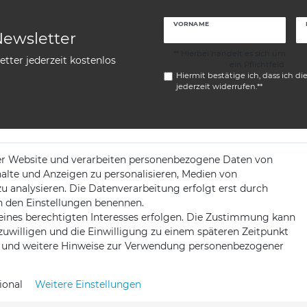
VORNAME
Newsletter
** Hierbei handelt es sich um
tter jederzeit kostenlos
ein Pflichtfeld.
Hiermit bestätige ich, dass ich di
jederzeit widerrufen.**
er Website und verarbeiten personenbezogene Daten von
KONTAKT
halte und Anzeigen zu personalisieren, Medien von
zu analysieren. Die Datenverarbeitung erfolgt erst durch
ng
 in den Einstellungen benennen.
Telefon:
+49 176 24909451
eines berechtigten Interesses erfolgen. Die Zustimmung kann
nzuwilligen und die Einwilligung zu einem späteren Zeitpunkt
Mail:
mail@trollingtreff.de
und weitere Hinweise zur Verwendung personenbezogener
ional
Weitere Einstellungen