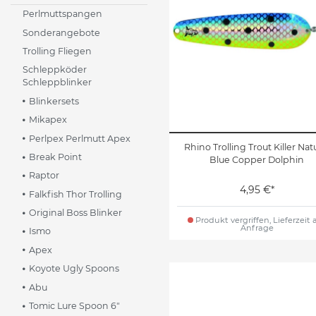
Perlmuttspangen
Sonderangebote
Trolling Fliegen
Schleppköder
Schleppblinker
Blinkersets
Mikapex
Perlpex Perlmutt Apex
Rhino Trolling Trout Killer Nat
Break Point
Blue Copper Dolphin
Raptor
4,95 €*
Falkfish Thor Trolling
Original Boss Blinker
Produkt vergriffen, Lieferzeit 
Anfrage
Ismo
Apex
Koyote Ugly Spoons
Abu
Tomic Lure Spoon 6"