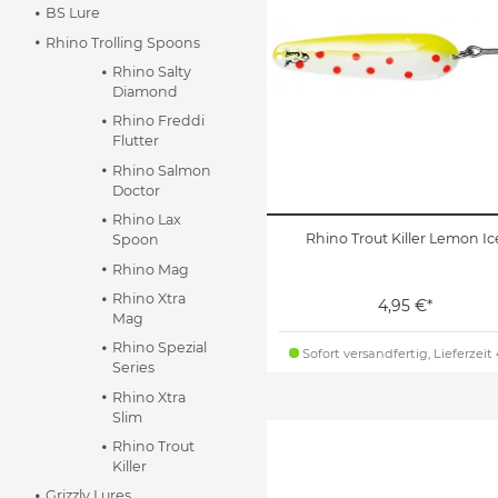
BS Lure
Rhino Trolling Spoons
Rhino Salty
Diamond
Rhino Freddi
Flutter
Rhino Salmon
Doctor
Rhino Lax
Rhino Trout Killer Lemon Ic
Spoon
Rhino Mag
Rhino Xtra
4,95 €*
Mag
Rhino Spezial
Sofort versandfertig, Lieferzeit
Series
Rhino Xtra
Slim
Rhino Trout
Killer
Grizzly Lures