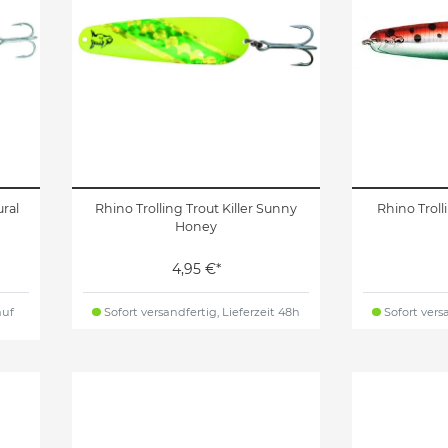
ural
Rhino Trolling Trout Killer Sunny
Rhino Troll
Honey
4,95 €*
auf
Sofort versandfertig, Lieferzeit 48h
Sofort versa