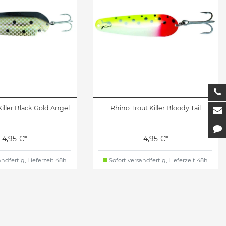
T
iller Black Gold Angel
Rhino Trout Killer Bloody Tail
M
K
4,95 €*
4,95 €*
ndfertig, Lieferzeit 48h
Sofort versandfertig, Lieferzeit 48h