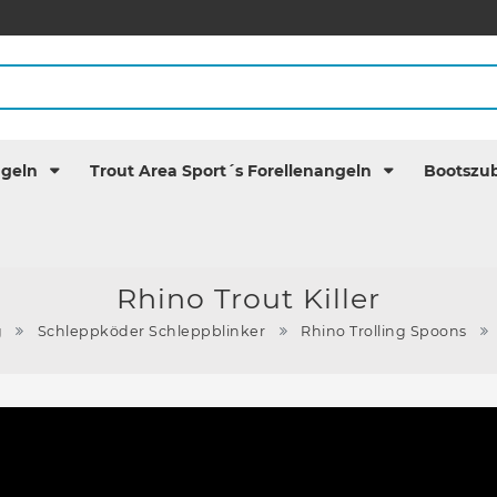
ngeln
Trout Area Sport´s Forellenangeln
Bootszu
Rhino Trout Killer
g
Schleppköder Schleppblinker
Rhino Trolling Spoons