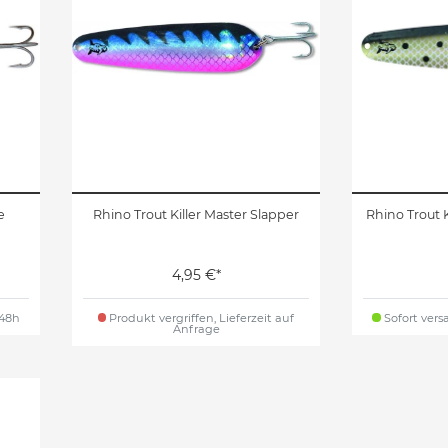
e
Rhino Trout Killer Master Slapper
Rhino Trout K
4,95 €*
 48h
Produkt vergriffen, Lieferzeit auf
Sofort versa
Anfrage