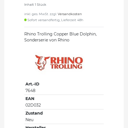
Inhalt
1
Stück
inkl. ges. MwSt. zzgl.
Versandkosten
Sofort versandfertig, Lieferzeit 48h
Rhino Trolling Copper Blue Dolphin,
Sonderserie von Rhino
Art.-ID
7648
EAN
02D032
Zustand
Neu
Hersteller