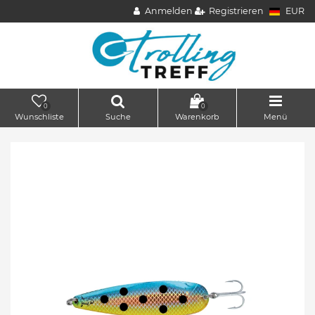
Anmelden
Registrieren
EUR
0
0
Wunschliste
Suche
Warenkorb
Menü